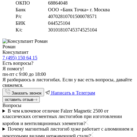
ОКПО
68864048
Банк
ООО «Банк Точка» г. Москва
Р/с
40702810701500078571
БИК
044525104
К/с
30101810745374525104
Роман
Консультант
7 (495) 150 64 15
Есть вопросы?
Я помогу!
пн-пт с 9:00 до 18:00
Я разбираюсь в листогибах. Если у вас есть вопросы, давайте
свяжемся.
Написать в Телеграм
Заказать звонок
оставить отзыв
Вопросы
В чем ключевое отличие Falzer Magnetic 2500 от
классических сегментных листогибов при изготовлении
коробов и вентиляционных элементов?
Почему магнитный листогиб хуже работает с алюминием и
некоторыми видами нержавеющей стали?