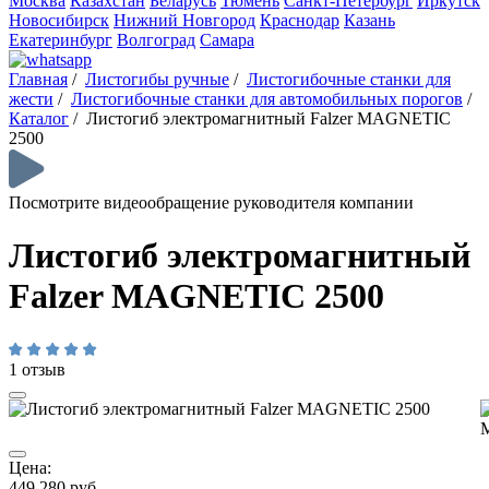
Москва
Казахстан
Беларусь
Тюмень
Санкт-Петербург
Иркутск
Новосибирск
Нижний Новгород
Краснодар
Казань
Екатеринбург
Волгоград
Самара
Главная
/
Листогибы ручные
/
Листогибочные станки для
жести
/
Листогибочные станки для автомобильных порогов
/
Каталог
/
Листогиб электромагнитный Falzer MAGNETIC
2500
Посмотрите видеообращение руководителя компании
Листогиб электромагнитный
Falzer MAGNETIC 2500
1 отзыв
Цена:
449 280 руб.