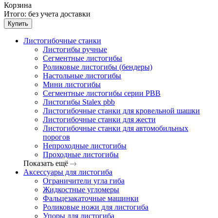
Корзина
Итого:
без учета доставки
Купить
Листогибочные станки
Листогибы ручные
Сегментные листогибы
Роликовые листогибы (бендеры)
Настольные листогибы
Мини листогибы
Сегментные листогибы серии PBB
Листогибы Stalex pbb
Листогибочные станки для кровельной шашки
Листогибочные станки для жести
Листогибочные станки для автомобильных
порогов
Непроходные листогибы
Проходные листогибы
Показать ещё
Аксессуары для листогиба
Ограничители угла гиба
Жидкостные угломеры
Фальцезакаточные машинки
Роликовые ножи для листогиба
Упоры для листогиба