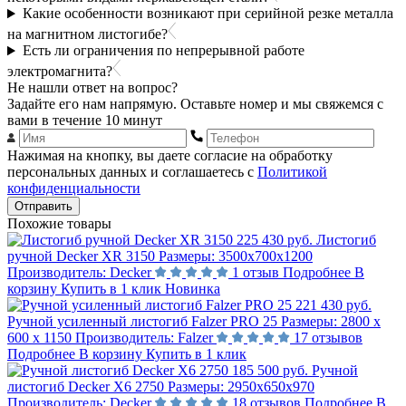
Какие особенности возникают при серийной резке металла
на магнитном листогибе?
Есть ли ограничения по непрерывной работе
электромагнита?
Не нашли ответ на вопрос?
Задайте его нам напрямую. Оставьте номер и мы свяжемся с
вами в течение 10 минут
Нажимая на кнопку, вы даете согласие на обработку
персональных данных и соглашаетесь с
Политикой
конфиденциальности
Отправить
Похожие товары
225 430 руб.
Листогиб
ручной Decker XR 3150
Размеры:
3500x700x1200
Производитель:
Decker
1 отзыв
Подробнее
В
корзину
Купить в 1 клик
Новинка
221 430 руб.
Ручной усиленный листогиб Falzer PRO 25
Размеры:
2800 х
600 х 1150
Производитель:
Falzer
17 отзывов
Подробнее
В корзину
Купить в 1 клик
185 500 руб.
Ручной
листогиб Decker X6 2750
Размеры:
2950x650x970
Производитель:
Decker
18 отзывов
Подробнее
В