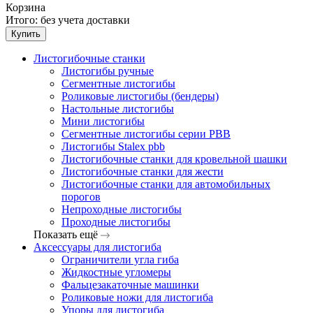
Корзина
Итого:
без учета доставки
Купить
Листогибочные станки
Листогибы ручные
Сегментные листогибы
Роликовые листогибы (бендеры)
Настольные листогибы
Мини листогибы
Сегментные листогибы серии PBB
Листогибы Stalex pbb
Листогибочные станки для кровельной шашки
Листогибочные станки для жести
Листогибочные станки для автомобильных
порогов
Непроходные листогибы
Проходные листогибы
Показать ещё
Аксессуары для листогиба
Ограничители угла гиба
Жидкостные угломеры
Фальцезакаточные машинки
Роликовые ножи для листогиба
Упоры для листогиба