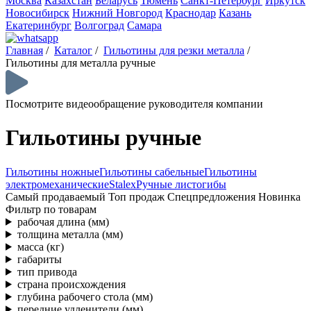
Москва
Казахстан
Беларусь
Тюмень
Санкт-Петербург
Иркутск
Новосибирск
Нижний Новгород
Краснодар
Казань
Екатеринбург
Волгоград
Самара
Главная
/
Каталог
/
Гильотины для резки металла
/
Гильотины для металла ручные
Посмотрите видеообращение руководителя компании
Гильотины ручные
Гильотины ножные
Гильотины сабельные
Гильотины
электромеханические
Stalex
Ручные листогибы
Самый продаваемый
Топ продаж
Спецпредложения
Новинка
Фильтр по товарам
рабочая длина (мм)
толщина металла (мм)
масса (кг)
габариты
тип привода
страна происхождения
глубина рабочего стола (мм)
передние удленители (мм)