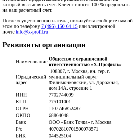
который выставлять счет. Клиент вносит 100 % предоплаты
на наш расчетный счет.
После осуществления платежа, пожалуйста сообщите нам об
этом по телефону
7 (495)-150-64-15
или электронной
почте
info@x-profil.ru
Реквизиты организации
Общество с ограниченной
Наименование
ответственностью «Х-Профиль»
108807
, г. Москва,
вн. тер. г.
Юридический
муниципальный округ
адрес
Филимонковский, ул. Дорожная
,
дом 14А, строение 1
ИНН
7702744099
КПП
775101001
ОГРН
1107746852487
ОКПО
68864048
Банк
ООО «Банк Точка» г. Москва
Р/с
40702810701500078571
БИК
044525104