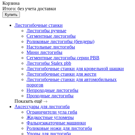
Корзина
Итого:
без учета доставки
Купить
Листогибочные станки
Листогибы ручные
Сегментные листогибы
Роликовые листогибы (бендеры)
Настольные листогибы
Мини листогибы
Сегментные листогибы серии PBB
Листогибы Stalex pbb
Листогибочные станки для кровельной шашки
Листогибочные станки для жести
Листогибочные станки для автомобильных
порогов
Непроходные листогибы
Проходные листогибы
Показать ещё
Аксессуары для листогиба
Ограничители угла гиба
Жидкостные угломеры
Фальцезакаточные машинки
Роликовые ножи для листогиба
Упоры для листогиба