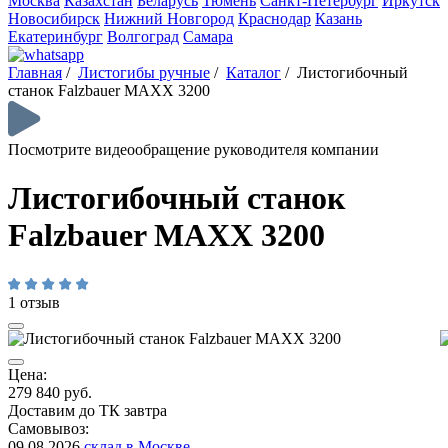
Москва
Казахстан
Беларусь
Тюмень
Санкт-Петербург
Иркутск
Новосибирск
Нижний Новгород
Краснодар
Казань
Екатеринбург
Волгоград
Самара
Главная
/
Листогибы ручные
/
Каталог
/
Листогибочный
станок Falzbauer MAXX 3200
Посмотрите видеообращение руководителя компании
Листогибочный станок
Falzbauer MAXX 3200
1 отзыв
Цена:
279 840 руб.
Доставим до ТК завтра
Самовывоз:
09.08.2026
склад в Москве