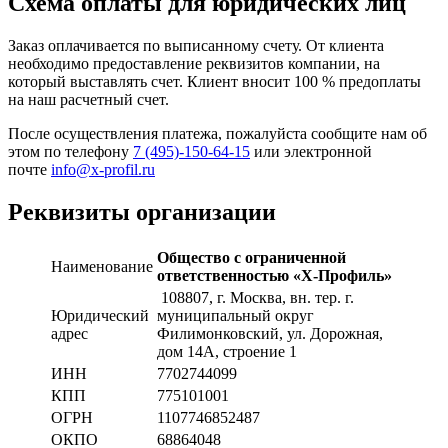
Схема оплаты для юридических лиц
Заказ оплачивается по выписанному счету. От клиента
необходимо предоставление реквизитов компании, на
который выставлять счет. Клиент вносит 100 % предоплаты
на наш расчетный счет.
После осуществления платежа, пожалуйста сообщите нам об
этом по телефону
7 (495)-150-64-15
или электронной
почте
info@x-profil.ru
Реквизиты организации
Общество с ограниченной
Наименование
ответственностью «Х-Профиль»
108807
, г. Москва,
вн. тер. г.
Юридический
муниципальный округ
адрес
Филимонковский, ул. Дорожная
,
дом 14А, строение 1
ИНН
7702744099
КПП
775101001
ОГРН
1107746852487
ОКПО
68864048