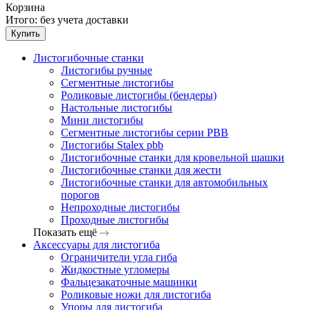
Корзина
Итого:
без учета доставки
Купить
Листогибочные станки
Листогибы ручные
Сегментные листогибы
Роликовые листогибы (бендеры)
Настольные листогибы
Мини листогибы
Сегментные листогибы серии PBB
Листогибы Stalex pbb
Листогибочные станки для кровельной шашки
Листогибочные станки для жести
Листогибочные станки для автомобильных
порогов
Непроходные листогибы
Проходные листогибы
Показать ещё
Аксессуары для листогиба
Ограничители угла гиба
Жидкостные угломеры
Фальцезакаточные машинки
Роликовые ножи для листогиба
Упоры для листогиба