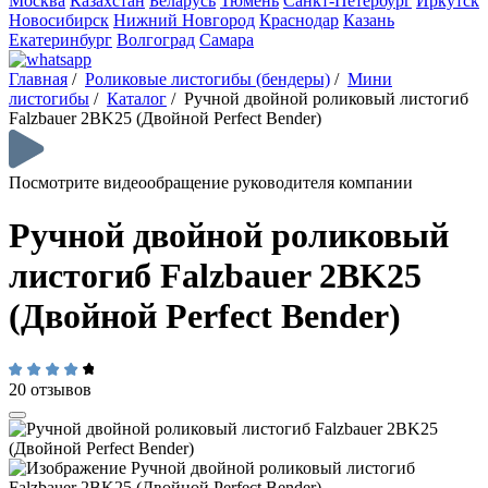
Москва
Казахстан
Беларусь
Тюмень
Санкт-Петербург
Иркутск
Новосибирск
Нижний Новгород
Краснодар
Казань
Екатеринбург
Волгоград
Самара
Главная
/
Роликовые листогибы (бендеры)
/
Мини
листогибы
/
Каталог
/
Ручной двойной роликовый листогиб
Falzbauer 2BK25 (Двойной Perfect Bender)
Посмотрите видеообращение руководителя компании
Ручной двойной роликовый
листогиб Falzbauer 2BK25
(Двойной Perfect Bender)
20 отзывов