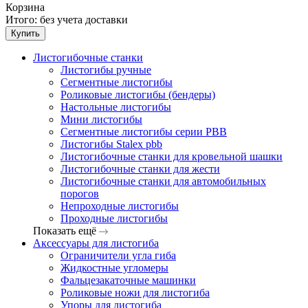
Корзина
Итого:
без учета доставки
Купить
Листогибочные станки
Листогибы ручные
Сегментные листогибы
Роликовые листогибы (бендеры)
Настольные листогибы
Мини листогибы
Сегментные листогибы серии PBB
Листогибы Stalex pbb
Листогибочные станки для кровельной шашки
Листогибочные станки для жести
Листогибочные станки для автомобильных
порогов
Непроходные листогибы
Проходные листогибы
Показать ещё
Аксессуары для листогиба
Ограничители угла гиба
Жидкостные угломеры
Фальцезакаточные машинки
Роликовые ножи для листогиба
Упоры для листогиба