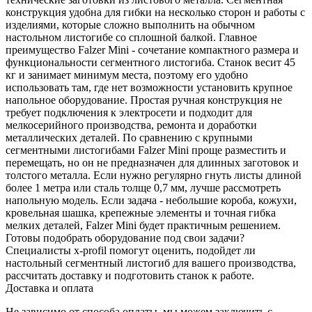
конструкция удобна для гибки на несколько сторон и работы с
изделиями, которые сложно выполнить на обычном
настольном листогибе со сплошной балкой.
Главное
преимущество Falzer Mini - сочетание компактного размера и
функциональности сегментного листогиба. Станок весит 45
кг и занимает минимум места, поэтому его удобно
использовать там, где нет возможности установить крупное
напольное оборудование. Простая ручная конструкция не
требует подключения к электросети и подходит для
мелкосерийного производства, ремонта и доработки
металлических деталей.
По сравнению с крупными
сегментными листогибами Falzer Mini проще разместить и
перемещать, но он не предназначен для длинных заготовок и
толстого металла. Если нужно регулярно гнуть листы длиной
более 1 метра или сталь толще 0,7 мм, лучше рассмотреть
напольную модель. Если задача - небольшие короба, кожухи,
кровельная шашка, крепежные элементы и точная гибка
мелких деталей, Falzer Mini будет практичным решением.
Готовы подобрать оборудование под свои задачи?
Специалисты x-profil помогут оценить, подойдет ли
настольный сегментный листогиб для вашего производства,
рассчитать доставку и подготовить станок к работе.
Доставка и оплата
Не зависимо от способа оплаты, мы можем заключить с