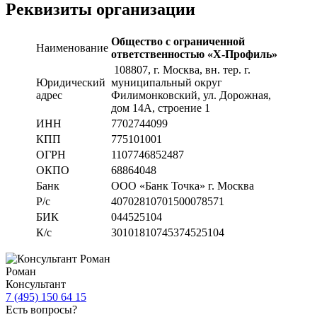
Реквизиты организации
Общество с ограниченной
Наименование
ответственностью «Х-Профиль»
108807
, г. Москва,
вн. тер. г.
Юридический
муниципальный округ
адрес
Филимонковский, ул. Дорожная
,
дом 14А, строение 1
ИНН
7702744099
КПП
775101001
ОГРН
1107746852487
ОКПО
68864048
Банк
ООО «Банк Точка» г. Москва
Р/с
40702810701500078571
БИК
044525104
К/с
30101810745374525104
Роман
Консультант
7 (495) 150 64 15
Есть вопросы?