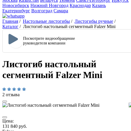
Москва
Казахстан
Беларусь
Тюмень
Санкт-Петербург
Иркутск
Новосибирск
Нижний Новгород
Краснодар
Казань
Екатеринбург
Волгоград
Самара
Главная
/
Настольные листогибы
/
Листогибы ручные
/
Каталог
/
Листогиб настольный сегментный Falzer Mini
Посмотрите видеообращение
руководителя компании
Листогиб настольный
сегментный Falzer Mini
2 отзыва
Цена:
131 840 руб.